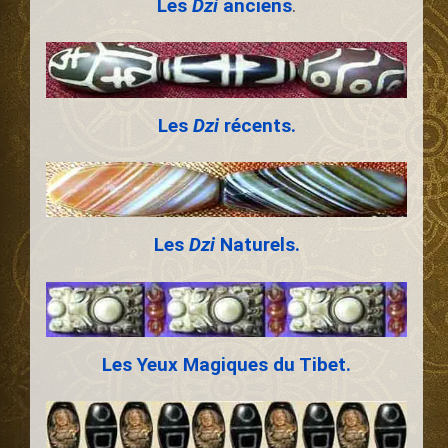
Les
Dzi
anciens
.
Les
Dzi
récents.
Les
Dzi
Naturels.
Les Yeux Magiques du Tibet.