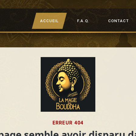
ACCUEIL
F.A.Q.
CONTACT
ERREUR 404
page semble avoir disparu d