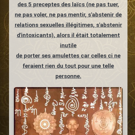
des 5 preceptes des laïcs (ne pas tuer,
ne pas voler, ne pas mentir, s'abstenir de
relations sexuelles illégitimes, s'abstenir
d'intoxicants), alors il était totalement
inutile
de porter ses amulettes car celles ci ne
feraient rien du tout pour une telle
personne.