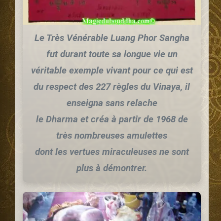
Le Très Vénérable Luang Phor Sangha
fut durant toute sa longue vie un
véritable exemple vivant pour ce qui est
du respect des 227 règles du
Vinaya
, il
enseigna sans relache
le Dharma et créa à partir de 1968 de
très nombreuses amulettes
dont les vertues miraculeuses ne sont
plus à démontrer.