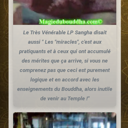
Le Très Vénérable LP Sangha disait
aussi "
Les "miracles", c'est aux
pratiquants et à ceux qui ont accumulé
des mérites que ça arrive, si vous ne
comprenez pas que ceci est purement
logique et en accord avec les
enseignements du Bouddha, alors inutile
de venir au Temple !
"