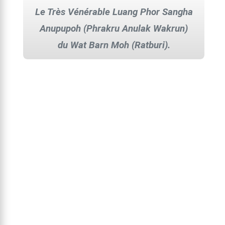
Le Très Vénérable Luang Phor Sangha
Anupupoh (Phrakru Anulak Wakrun)
du Wat Barn Moh (Ratburi).
Le Très Vénérable Luang Phor Sangha
est né le 11 mars 1916
et nous a quitté le 29 mars 2004
à l'âge de 88 ans après avoir été moine
durant 66 années.